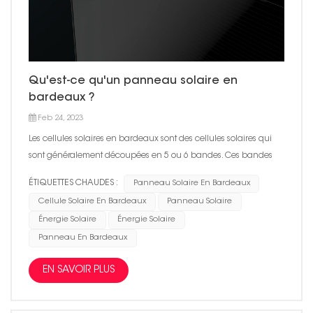
Qu'est-ce qu'un panneau solaire en
bardeaux ?
Feb 24, 2023
Les cellules solaires en bardeaux sont des cellules solaires qui
sont généralement découpées en 5 ou 6 bandes. Ces bandes
peuvent être superposées, comme des bardeaux sur un toit, pour
ÉTIQUETTES CHAUDES :
Panneau Solaire En Bardeaux
former les connexions électriques. Les bandes de cellules solaires
Cellule Solaire En Bardeaux
Panneau Solaire
sont assemblées à l'aide d'un adhésif électriquement
Énergie Solaire
Énergie Solaire
conducteur (ECA) qui permet la conductivité et la
Panneau En Bardeaux
flexibilité.Cellule solaire en bardeaux Cellule solaire en
bardeaux – élévation finale Cela permet aux cellules d'être
EN SAVOIR PLUS
connectées différemment à panneaux solaires conventionnels,
en ce sens qu'aucune barre omnibus (rubans) n'est requise et
que les cellules solaires peuvent être assemblées, ce qui ne crée