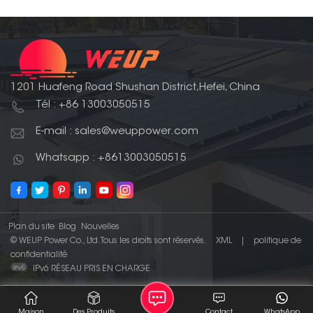
1201 Huafeng Road Shushan District,Hefei, China
Tél : +86 13003050515
E-mail : sales@weuppower.com
Whatsapp : +8613003050515
Plan du site
Blog
Nouvelles
© WEUP Power Co., Ltd. Tous les droits sont réservés.
XML
|
politique de
confidentialité
IPv6 RÉSEAU PRIS EN CHARGE
Maison
Des Produits
Contact
WhatsApp