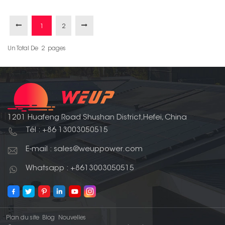
1
2
Un Total De
2
Pages
1201 Huafeng Road Shushan District,Hefei, China
Tél : +86 13003050515
E-mail : sales@weuppower.com
Whatsapp : +8613003050515
Plan du site
Blog
Nouvelles