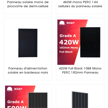
Panneau solaire mono de
460W mono PERC 144
picovolte de demi-cellule
cellules du panneau solaire
du rendement élevé 550W
9BB demi-panneau
9bb Perc 182mm
photovoltaïque coupé
Panneau d'alimentation
420W Full Black 10BB Mono
solaire en bardeaux noirs
PERC 182mm Panneau
monocristallins de 430 W
solaire PV demi-cellule