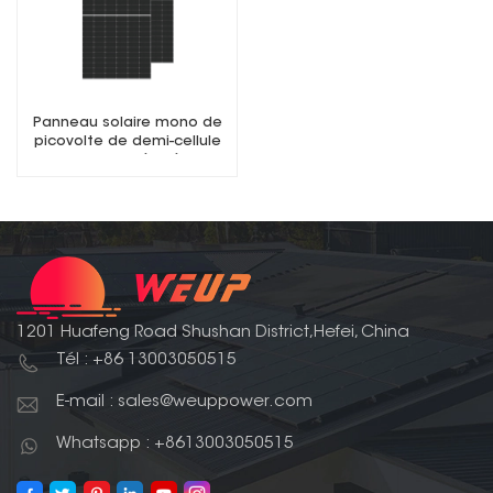
Panneau solaire mono de
picovolte de demi-cellule
du rendement élevé 550W
9bb Perc 182mm
1201 Huafeng Road Shushan District,Hefei, China
Tél : +86 13003050515
E-mail : sales@weuppower.com
Whatsapp : +8613003050515