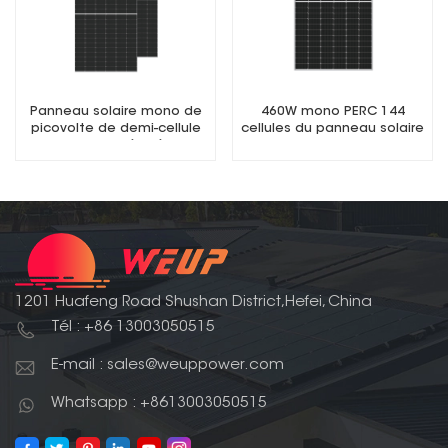
Panneau solaire mono de
460W mono PERC 144
picovolte de demi-cellule
cellules du panneau solaire
du rendement élevé 550W
9BB demi-panneau
9bb Perc 182mm
photovoltaïque coupé
1201 Huafeng Road Shushan District,Hefei, China
Tél : +86 13003050515
E-mail : sales@weuppower.com
Whatsapp : +8613003050515