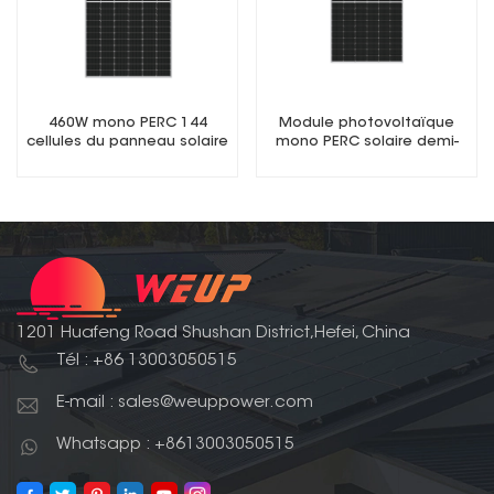
460W mono PERC 144
Module photovoltaïque
cellules du panneau solaire
mono PERC solaire demi-
9BB demi-panneau
cellule 380 W
photovoltaïque coupé
1201 Huafeng Road Shushan District,Hefei, China
Tél : +86 13003050515
E-mail : sales@weuppower.com
Whatsapp : +8613003050515