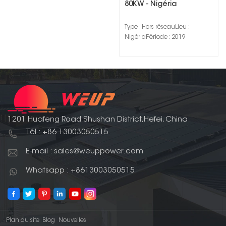
80KW - Nigéria
Type : Hors réseauLieu :
NigériaPériode : 2019
1201 Huafeng Road Shushan District,Hefei, China
Tél : +86 13003050515
E-mail : sales@weuppower.com
Whatsapp : +8613003050515
Plan du site
Blog
Nouvelles