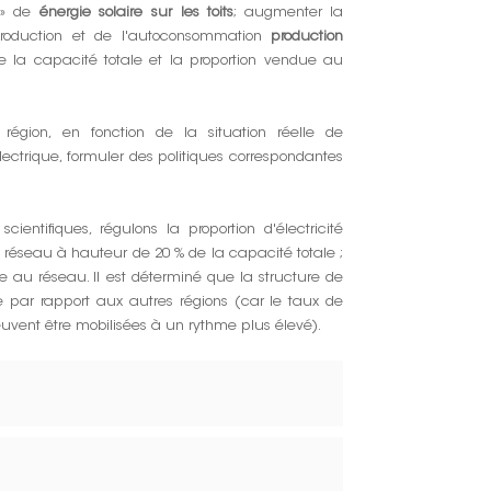
n » de
énergie solaire sur les toits
; augmenter la
utoproduction et de l'autoconsommation
production
 de la capacité totale et la proportion vendue au
gion, en fonction de la situation réelle de
lectrique, formuler des politiques correspondantes
entifiques, régulons la proportion d'électricité
 réseau à hauteur de 20 % de la capacité totale ;
e au réseau. Il est déterminé que la structure de
ire par rapport aux autres régions (car le taux de
euvent être mobilisées à un rythme plus élevé).