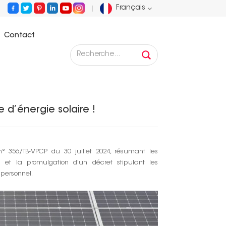
Français
Contact
English
blie la dernière politique en matière d’énergie solaire !
Français
Deutsch
 d’énergie solaire !
Русский
Español
356/TB-VPCP du 30 juillet 2024, résumant les
 et la promulgation d'un décret stipulant les
Português
 personnel.
عربي
日语