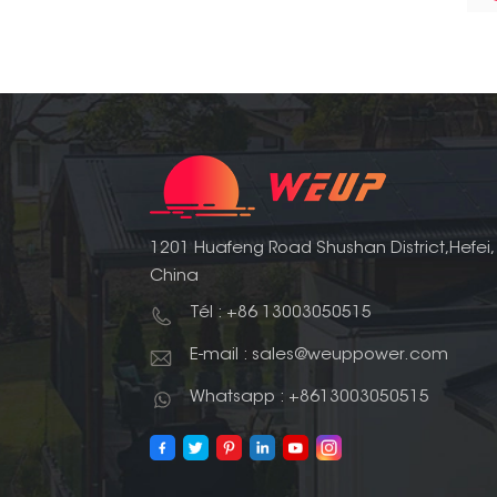
1201 Huafeng Road Shushan District,Hefei,
China
Tél : +86 13003050515
E-mail : sales@weuppower.com
Whatsapp : +8613003050515