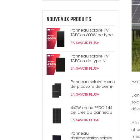
NOUVEAUX PRODUITS
Panneau solaire PV
TOPCon 600W de type
N
EN SAVOIR PLUS
Panneau solaire PV
TOPCon de type N
450W 440W tout noir
EN SAVOIR PLUS
Form
Panneau solaire mono
de picovolte de demi-
cellule du rendement
EN SAVOIR PLUS
L'a
élevé 550W 9bb Perc
182mm
sola
460W mono PERC 144
dév
cellules du panneau
solaire 9BB demi-
EN SAVOIR PLUS
panneau
Afin
photovoltaïque coupé
et d
Panneau
méca
d'alimentation solaire