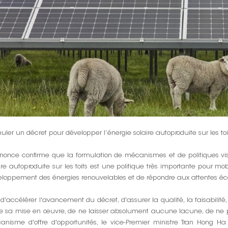
uler un décret pour développer l’énergie solaire autoproduite sur les toit
nnonce confirme que la formulation de mécanismes et de politiques vi
ire autoproduite sur les toits est une politique très importante pour mob
eloppement des énergies renouvelables et de répondre aux attentes éc
 d'accélérer l'avancement du décret, d'assurer la qualité, la faisabilité, l
e sa mise en œuvre, de ne laisser absolument aucune lacune, de ne pa
nisme d'offre d'opportunités, le vice-Premier ministre Tran Hong Ha