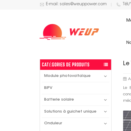
E-mail: sales@weuppower.com
Tél
M
ACTUALITÉS SOLAIRES
No
Le
CATÉGORIES DE PRODUITS
Module photovoltaïque
A
Le 
BIPV
con
Batterie solaire
méca
Solutions à guichet unique
Onduleur