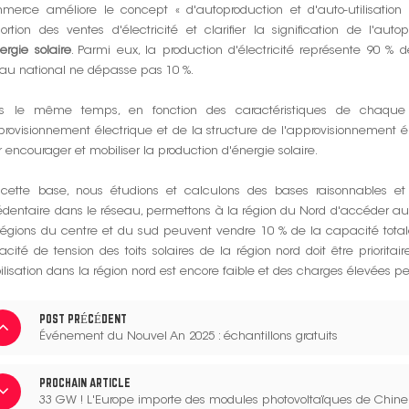
merce améliore le concept « d'autoproduction et d'auto-utilisatio
ortion des ventes d'électricité et clarifier la signification de l'a
ergie solaire
. Parmi eux, la production d'électricité représente 90 %
au national ne dépasse pas 10 %.
s le même temps, en fonction des caractéristiques de chaque ré
provisionnement électrique et de la structure de l'approvisionnement é
 encourager et mobiliser la production d'énergie solaire.
cette base, nous étudions et calculons des bases raisonnables et sci
dentaire dans le réseau, permettons à la région du Nord d'accéder au
régions du centre et du sud peuvent vendre 10 % de la capacité total
cité de tension des toits solaires de la région nord doit être priorita
lisation dans la région nord est encore faible et des charges élevées p
POST PRÉCÉDENT
Événement du Nouvel An 2025 : échantillons gratuits
PROCHAIN ARTICLE
33 GW ! L'Europe importe des modules photovoltaïques de Chine