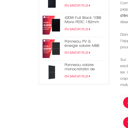
en bardeaux noirs
Com
EN SAVOIR PLUS
monocristallins de 430
prop
W
d'én
420W Full Black 10BB
rése
Mono PERC 182mm
Panneau solaire PV
EN SAVOIR PLUS
demi-cellule
Dan
l'ap
Panneau PV à
énergie solaire MBB
pour
mono demi-coupe
EN SAVOIR PLUS
500W
Sur 
Panneau solaire
excé
monocristallin de
les 
module PV en
EN SAVOIR PLUS
bardeaux PERC 490W
capa
mobi