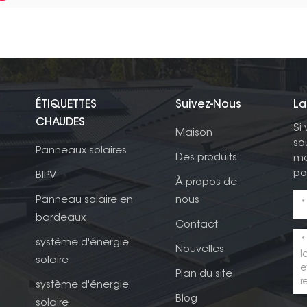
ÉTIQUETTES
Suivez-Nous
La
CHAUDES
Si
Maison
so
Panneaux solaires
Des produits
me
po
BIPV
À propos de
Panneau solaire en
nous
bardeaux
Contact
système d'énergie
Nouvelles
solaire
Plan du site
système d'énergie
Blog
solaire