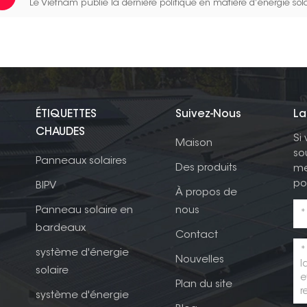
Le Vietnam publie la dernière politique en matière d’énergie sola
ÉTIQUETTES
Suivez-Nous
La
CHAUDES
Si
Maison
so
Panneaux solaires
Des produits
me
po
BIPV
À propos de
Panneau solaire en
nous
bardeaux
Contact
système d'énergie
Nouvelles
solaire
Plan du site
système d'énergie