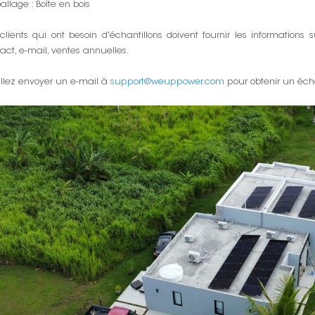
llage : Boîte en bois
clients qui ont besoin d'échantillons doivent fournir les informations
act, e-mail, ventes annuelles.
llez envoyer un e-mail à
support@weuppower.com
pour obtenir un échan