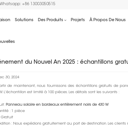
/Whatsapp: +86 13003050515
aison
Solutions
Des Produits
Projets
À Propos De Nous
Maison
Actualités solaires
uvelles
énement du Nouvel An 2025 : échantillons gratu
ec 30, 2024
rtir de maintenant, nous fournissons des échantillons gratuits de pa
W. L'échantillon est limité à 100 pièces. Les détails sont les suivants :
uit:
Panneau solaire en bardeaux entièrement noirs de 430 W
tité : 1 pièce
: Gratuit
dition : Nous expédions gratuitement au port de destination. Les client