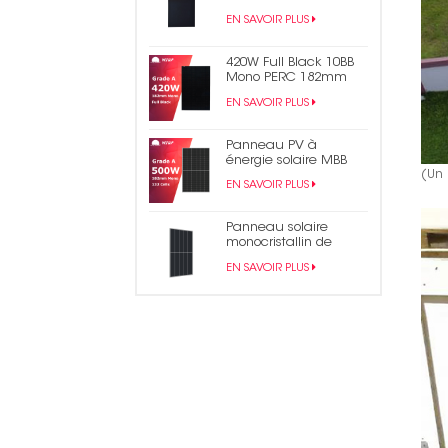
en bardeaux noirs
EN SAVOIR PLUS
monocristallins de 430
W
420W Full Black 10BB
Mono PERC 182mm
Panneau solaire PV
EN SAVOIR PLUS
demi-cellule
Panneau PV à
énergie solaire MBB
(Un
mono demi-coupe
EN SAVOIR PLUS
500W
Panneau solaire
monocristallin de
module PV en
EN SAVOIR PLUS
bardeaux PERC 490W