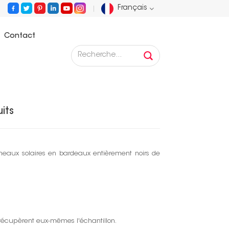
Français
Contact
English
Événement du Nouvel An 2025 : échantillons gratuits
Français
Deutsch
its
Русский
Español
nneaux solaires en bardeaux entièrement noirs de
Português
عربي
s récupèrent eux-mêmes l'échantillon.
日语