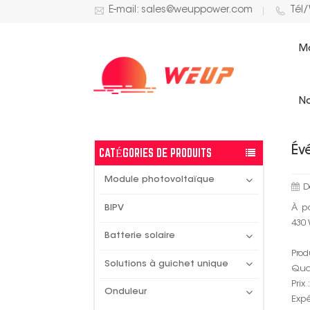
E-mail: sales@weuppower.com
Tél
M
ACTUALITÉS SOLAIRES
No
Év
CATÉGORIES DE PRODUITS
Module photovoltaïque
D
À pa
BIPV
430 
Batterie solaire
Prod
Solutions à guichet unique
Quan
Prix 
Onduleur
Expé