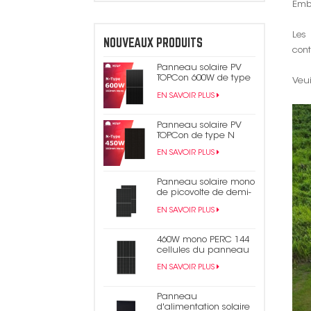
Emba
Les 
NOUVEAUX PRODUITS
cont
Panneau solaire PV
TOPCon 600W de type
Veui
N
EN SAVOIR PLUS
Panneau solaire PV
TOPCon de type N
450W 440W tout noir
EN SAVOIR PLUS
Panneau solaire mono
de picovolte de demi-
cellule du rendement
EN SAVOIR PLUS
élevé 550W 9bb Perc
182mm
460W mono PERC 144
cellules du panneau
solaire 9BB demi-
EN SAVOIR PLUS
panneau
photovoltaïque coupé
Panneau
d'alimentation solaire