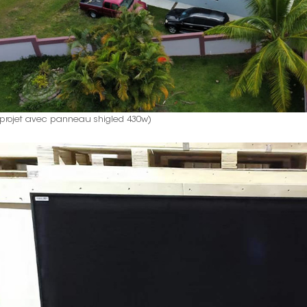
 projet avec panneau shigled 430w)