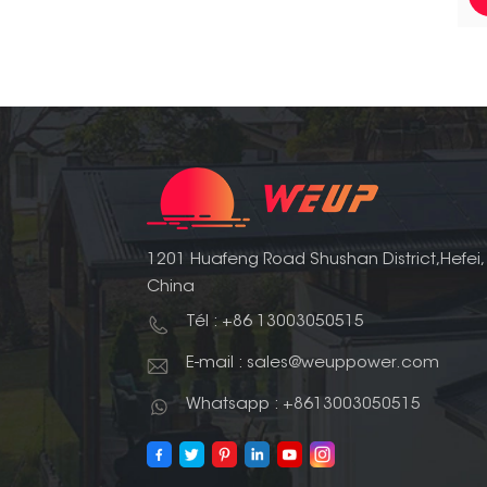
1201 Huafeng Road Shushan District,Hefei,
China
Tél : +86 13003050515
E-mail : sales@weuppower.com
Whatsapp : +8613003050515