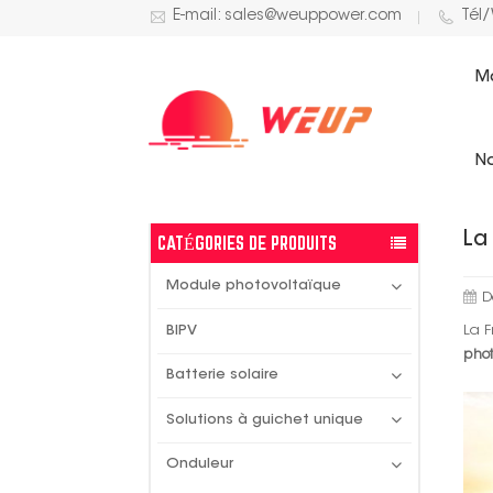
E-mail: sales@weuppower.com
Tél
M
ACTUALITÉS SOLAIRES
No
La
CATÉGORIES DE PRODUITS
Module photovoltaïque
D
La F
BIPV
phot
Batterie solaire
Solutions à guichet unique
Onduleur