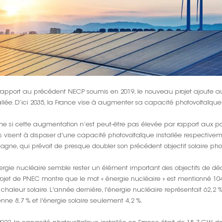
 rapport au précédent NECP soumis en 2019, le nouveau projet ajoute 
allée. D’ici 2035, la France vise à augmenter sa capacité photovoltaïqu
 si cette augmentation n’est peut-être pas élevée par rapport aux pay
 visent à disposer d'une capacité photovoltaïque installée respectiv
pagne, qui prévoit de presque doubler son précédent objectif solaire pho
ergie nucléaire semble rester un élément important des objectifs de déc
rojet de PNEC montre que le mot « énergie nucléaire » est mentionné 104 f
 chaleur solaire. L'année dernière, l'énergie nucléaire représentait 62,2 
enne 8,7 % et l'énergie solaire seulement 4,2 %.