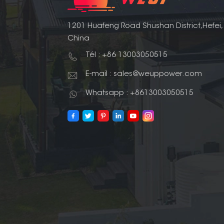
1201 Huafeng Road Shushan District,Hefei,
China
Tél : +86 13003050515
E-mail : sales@weuppower.com
Whatsapp : +8613003050515