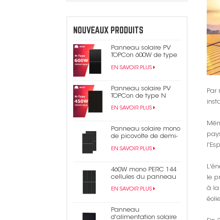
NOUVEAUX PRODUITS
Panneau solaire PV
TOPCon 600W de type
N
EN SAVOIR PLUS
Panneau solaire PV
Par
TOPCon de type N
inst
450W 440W tout noir
EN SAVOIR PLUS
Même
Panneau solaire mono
pays
de picovolte de demi-
cellule du rendement
l'Es
EN SAVOIR PLUS
élevé 550W 9bb Perc
182mm
L'én
460W mono PERC 144
cellules du panneau
le p
solaire 9BB demi-
à la
EN SAVOIR PLUS
panneau
éoli
photovoltaïque coupé
Panneau
d'alimentation solaire