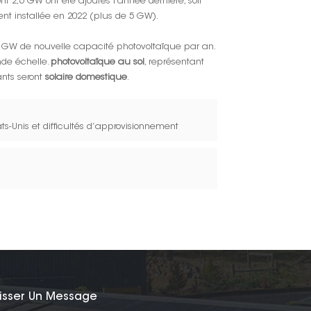
nt 2,6 GW ont été ajoutés l'année dernière, soit
ent installée en 2022 (plus de 5 GW).
à 7 GW de nouvelle capacité photovoltaïque par an.
nde échelle.
photovoltaïque au sol
, représentant
ants seront
solaire domestique
.
s-Unis et difficultés d’approvisionnement
isser Un Message