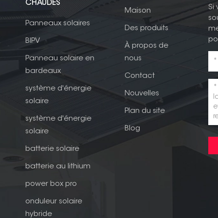
CHAUDES
Si
Maison
so
Panneaux solaires
Des produits
me
po
BIPV
À propos de
Panneau solaire en
nous
bardeaux
Contact
système d'énergie
Nouvelles
solaire
Plan du site
système d'énergie
Blog
solaire
batterie solaire
batterie au lithium
power box pro
onduleur solaire
hybride