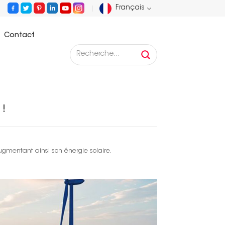
Français
Contact
English
es
La France met à jour son objectif, 60 GW en 2030 !
Français
Deutsch
 !
Русский
Español
gmentant ainsi son énergie solaire.
Português
عربي
日语