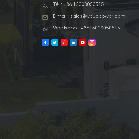
Tél : +86 13003050515
E-mail : sales@weuppower.com
Whatsapp : +8613003050515