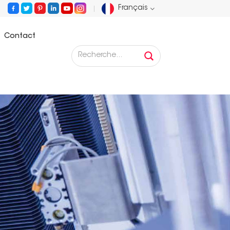
Français
Contact
English
Français
Deutsch
Русский
Español
Português
عربي
日语