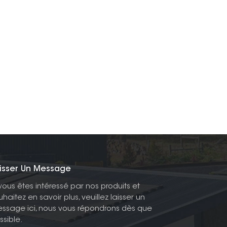
isser Un Message
 vous êtes intéressé par nos produits et
uhaitez en savoir plus, veuillez laisser un
ssage ici, nous vous répondrons dès que
ssible.