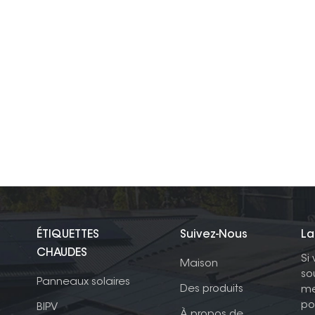
ÉTIQUETTES
Suivez-Nous
La
CHAUDES
Si
Maison
so
Panneaux solaires
Des produits
me
po
BIPV
À propos de