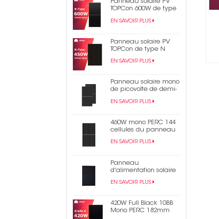
Panneau solaire PV
TOPCon 600W de type
N
EN SAVOIR PLUS
Panneau solaire PV
TOPCon de type N
450W 440W tout noir
EN SAVOIR PLUS
Panneau solaire mono
de picovolte de demi-
cellule du rendement
EN SAVOIR PLUS
élevé 550W 9bb Perc
182mm
460W mono PERC 144
cellules du panneau
solaire 9BB demi-
EN SAVOIR PLUS
panneau
photovoltaïque coupé
Panneau
d'alimentation solaire
en bardeaux noirs
EN SAVOIR PLUS
monocristallins de 430
W
420W Full Black 10BB
Mono PERC 182mm
Panneau solaire PV