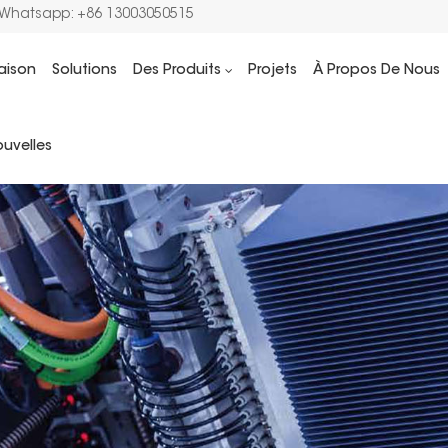
/Whatsapp: +86 13003050515
aison
Solutions
Des Produits
Projets
À Propos De Nous
uvelles