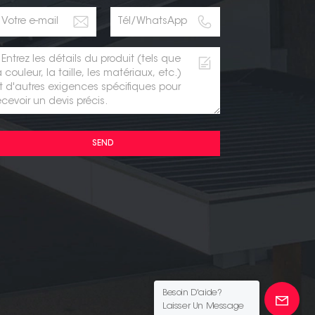
SEND
Besoin D'aide?
Laisser Un Message