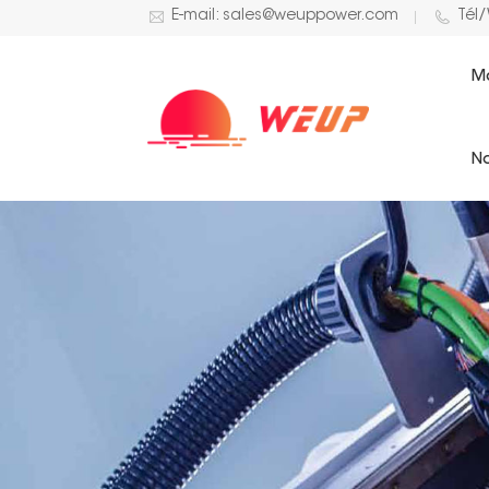
E-mail: sales@weuppower.com
Tél
M
No