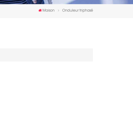
한국인
Maison
Onduleur triphasé
Polski