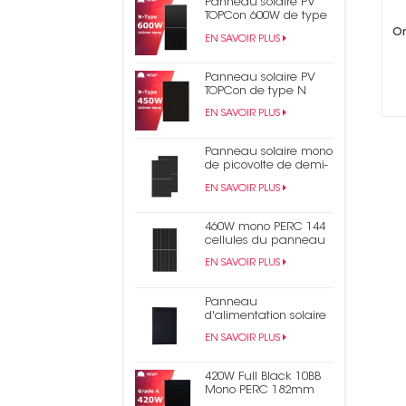
Panneau solaire PV
TOPCon 600W de type
N
On
EN SAVOIR PLUS
Panneau solaire PV
TOPCon de type N
450W 440W tout noir
EN SAVOIR PLUS
Panneau solaire mono
de picovolte de demi-
cellule du rendement
EN SAVOIR PLUS
élevé 550W 9bb Perc
182mm
460W mono PERC 144
cellules du panneau
solaire 9BB demi-
EN SAVOIR PLUS
panneau
photovoltaïque coupé
Panneau
d'alimentation solaire
en bardeaux noirs
EN SAVOIR PLUS
monocristallins de 430
W
420W Full Black 10BB
Mono PERC 182mm
Panneau solaire PV