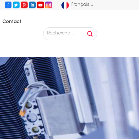
Français
Contact
English
Français
Deutsch
Русский
Español
Português
عربي
日语