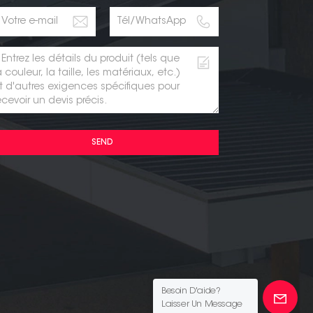
SEND
Besoin D'aide?
Laisser Un Message