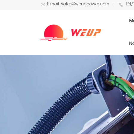
E-mail: sales@weuppower.com
Tél
M
No