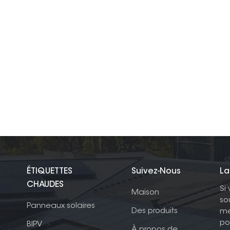
ÉTIQUETTES
Suivez-Nous
La
CHAUDES
Si
Maison
so
Panneaux solaires
Des produits
me
po
BIPV
À propos de