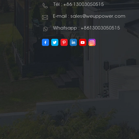
Tél : +86 13003050515
E-mail : sales@weuppower.com
Whatsapp : +8613003050515