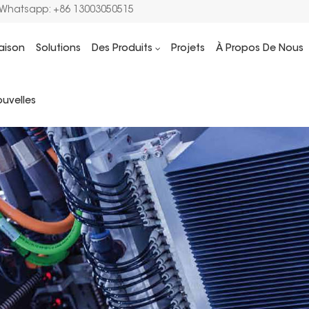
/Whatsapp: +86 13003050515
aison
Solutions
Des Produits
Projets
À Propos De Nous
uvelles