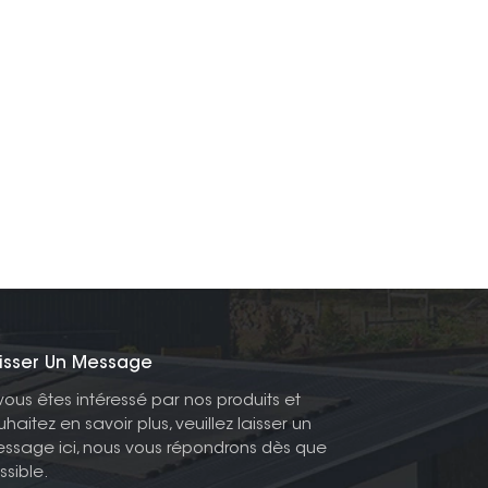
isser Un Message
 vous êtes intéressé par nos produits et
uhaitez en savoir plus, veuillez laisser un
ssage ici, nous vous répondrons dès que
ssible.