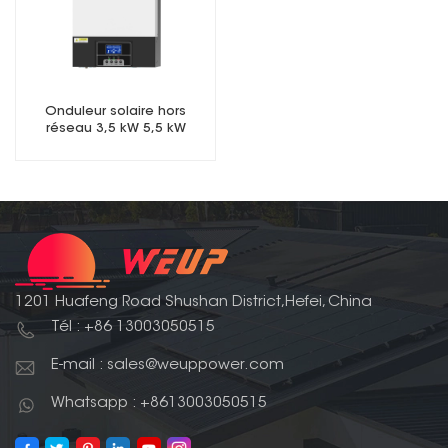
Onduleur solaire hors
réseau 3,5 kW 5,5 kW
1201 Huafeng Road Shushan District,Hefei, China
Tél : +86 13003050515
E-mail : sales@weuppower.com
Whatsapp : +8613003050515