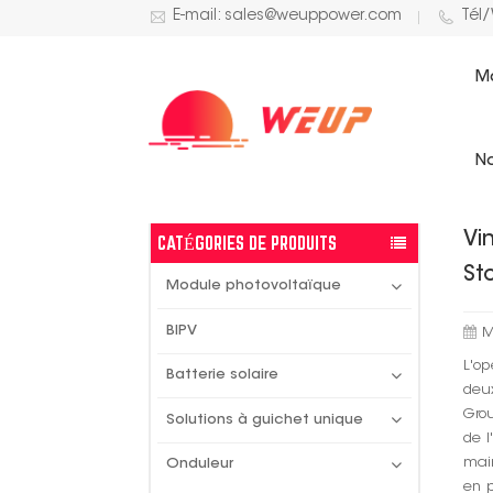
E-mail: sales@weuppower.com
Tél
M
ACTUALITÉS SOLAIRES
No
Vi
CATÉGORIES DE PRODUITS
St
Module photovoltaïque
BIPV
M
L'o
Batterie solaire
deu
Grou
Solutions à guichet unique
de l
mai
Onduleur
en p