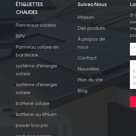
ÉTIQUETTES
Suivez-Nous
La
CHAUDES
Si
Maison
so
Panneaux solaires
Des produits
me
po
BIPV
À propos de
Panneau solaire en
nous
bardeaux
Contact
système d'énergie
Nouvelles
solaire
Plan du site
système d'énergie
Blog
solaire
batterie solaire
batterie au lithium
power box pro