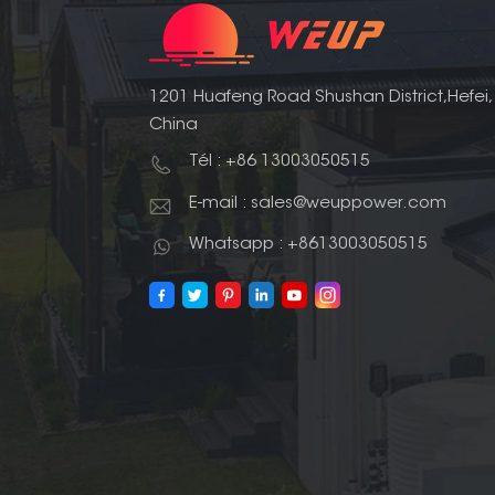
1201 Huafeng Road Shushan District,Hefei,
China
Tél : +86 13003050515
E-mail : sales@weuppower.com
Whatsapp : +8613003050515