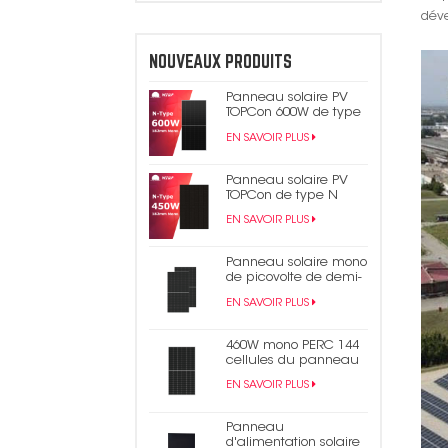
déve
NOUVEAUX PRODUITS
Panneau solaire PV
TOPCon 600W de type
N
EN SAVOIR PLUS
Panneau solaire PV
TOPCon de type N
450W 440W tout noir
EN SAVOIR PLUS
Panneau solaire mono
de picovolte de demi-
cellule du rendement
EN SAVOIR PLUS
élevé 550W 9bb Perc
182mm
460W mono PERC 144
cellules du panneau
solaire 9BB demi-
EN SAVOIR PLUS
panneau
photovoltaïque coupé
Panneau
d'alimentation solaire