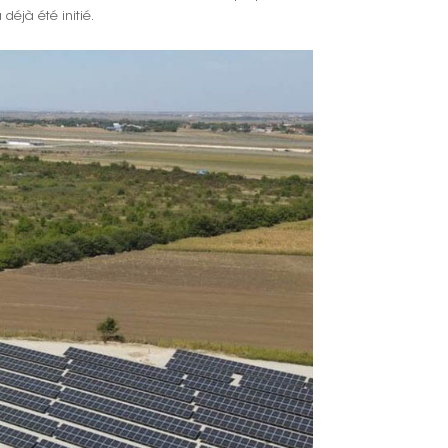
déjà été initié.
한국인
Polski