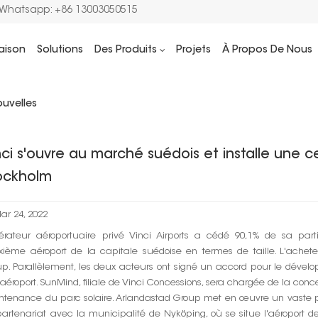
/Whatsapp: +86 13003050515
aison
Solutions
Des Produits
Projets
À Propos De Nous
Maison
Actualités solaires
Vinci s'ouvre au marché suédois e
uvelles
nci s'ouvre au marché suédois et installe une ce
ockholm
ar 24, 2022
pérateur aéroportuaire privé Vinci Airports a cédé 90,1% de sa part
xième aéroport de la capitale suédoise en termes de taille. L'achete
p. Parallèlement, les deux acteurs ont signé un accord pour le dévelo
'aéroport. SunMind, filiale de Vinci Concessions, sera chargée de la conc
ntenance du parc solaire. Arlandastad Group met en œuvre un vaste p
artenariat avec la municipalité de Nyköping, où se situe l'aéroport d