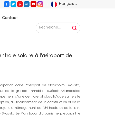
Français
Contact
English
t installe une centrale solaire à l'aéroport de Stockholm
Français
Deutsch
ntrale solaire à l'aéroport de
Русский
Español
icipation dans l'aéroport de Stockholm Skavsta,
Português
ur est le groupe immobilier suédois Arlandastad
ppement d'une centrale photovoltaïque sur le site
عربي
eption, du financement, de la construction et de la
rojet d'aménagement de 484 hectares de terrain,
日语
e Skavsta. Le Plan Local d'Urbanisme préparant le