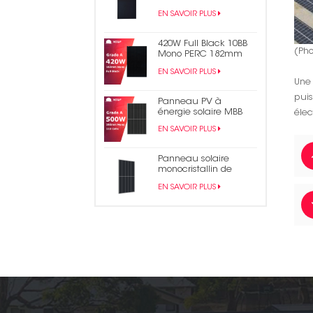
en bardeaux noirs
EN SAVOIR PLUS
monocristallins de 430
W
420W Full Black 10BB
(Pho
Mono PERC 182mm
Panneau solaire PV
EN SAVOIR PLUS
demi-cellule
Une
pui
Panneau PV à
énergie solaire MBB
élec
mono demi-coupe
EN SAVOIR PLUS
500W
Panneau solaire
monocristallin de
module PV en
EN SAVOIR PLUS
bardeaux PERC 490W