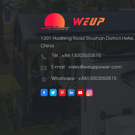
1201 Huafeng Road Shushan District,Hefei,
China
Tél : +86 13003050515
E-mail : sales@weuppower.com
Whatsapp : +8613003050515