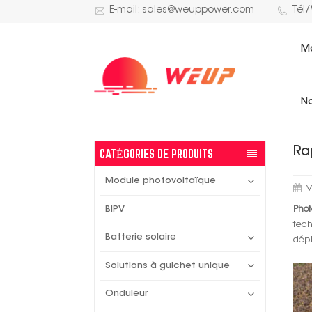
E-mail: sales@weuppower.com
Tél
M
ACTUALITÉS SOLAIRES
No
Ra
CATÉGORIES DE PRODUITS
Module photovoltaïque
M
Phot
BIPV
tech
Batterie solaire
dépl
Solutions à guichet unique
Onduleur