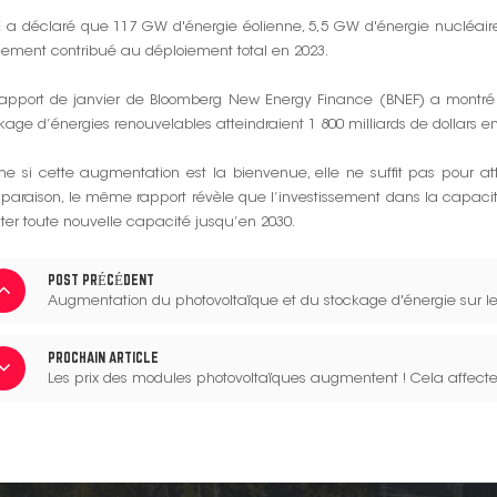
IE a déclaré que 117 GW d'énergie éolienne, 5,5 GW d'énergie nucléai
ement contribué au déploiement total en 2023.
rapport de janvier de Bloomberg New Energy Finance (BNEF) a montré q
kage d’énergies renouvelables atteindraient 1 800 milliards de dollars e
 si cette augmentation est la bienvenue, elle ne suffit pas pour attei
araison, le même rapport révèle que l’investissement dans la capacit
ter toute nouvelle capacité jusqu’en 2030.
POST PRÉCÉDENT
Augmentation du photovoltaïque et du stockage d'énergie sur les 
PROCHAIN ARTICLE
Les prix des modules photovoltaïques augmentent ! Cela affecte