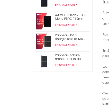
en bardeaux noirs
État
EN SAVOIR PLUS
monocristallins de 430
W
À l
420W Full Black 10BB
annu
Mono PERC 182mm
Panneau solaire PV
261 
EN SAVOIR PLUS
demi-cellule
Par
Panneau PV à
énergie solaire MBB
phot
mono demi-coupe
EN SAVOIR PLUS
500W
En 2
Panneau solaire
croi
monocristallin de
module PV en
EN SAVOIR PLUS
bardeaux PERC 490W
Les 
conc
Prem
auba
Ces 
capa
suff