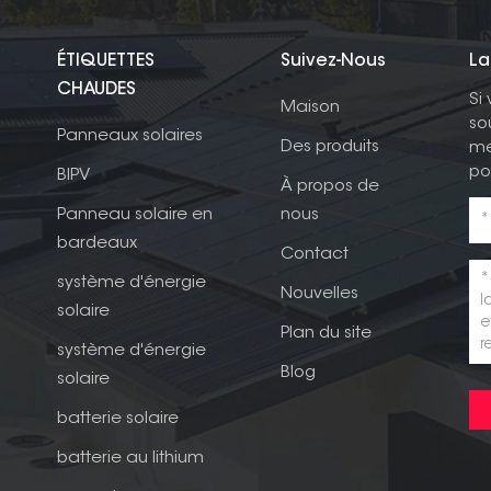
ÉTIQUETTES
Suivez-Nous
La
CHAUDES
Si
Maison
so
Panneaux solaires
Des produits
me
po
BIPV
À propos de
Panneau solaire en
nous
bardeaux
Contact
système d'énergie
Nouvelles
solaire
Plan du site
système d'énergie
Blog
solaire
batterie solaire
batterie au lithium