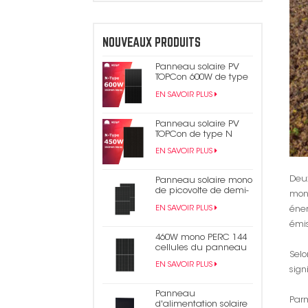
NOUVEAUX PRODUITS
Panneau solaire PV
TOPCon 600W de type
N
EN SAVOIR PLUS
Panneau solaire PV
TOPCon de type N
450W 440W tout noir
EN SAVOIR PLUS
Deux
Panneau solaire mono
de picovolte de demi-
mond
cellule du rendement
EN SAVOIR PLUS
éner
élevé 550W 9bb Perc
182mm
émis
460W mono PERC 144
cellules du panneau
Selo
solaire 9BB demi-
EN SAVOIR PLUS
panneau
sign
photovoltaïque coupé
Panneau
Par
d'alimentation solaire