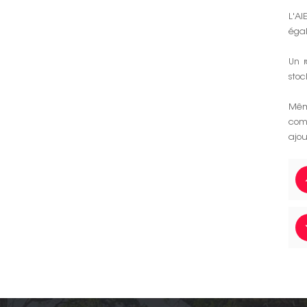
L'A
égal
Un 
stoc
Même
comp
ajou