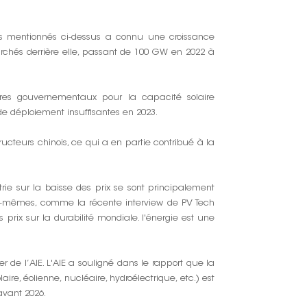
ays mentionnés ci-dessus a connu une croissance
archés derrière elle, passant de 100 GW en 2022 à
fres gouvernementaux pour la capacité solaire
e déploiement insuffisantes en 2023.
ructeurs chinois, ce qui a en partie contribué à la
rie sur la baisse des prix se sont principalement
eux-mêmes, comme la récente interview de PV Tech
prix sur la durabilité mondiale. l'énergie est une
r de l’AIE. L'AIE a souligné dans le rapport que la
re, éolienne, nucléaire, hydroélectrique, etc.) est
avant 2026.