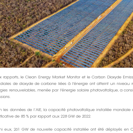
 rapports, le Clean Energy Market Monitor et le Carbon Dioxyde Emis
iales de dioxyde de carbone liées à l'énergie ont atteint un niveau 
gies renouvelables, menée par l'énergie solaire photovoltaïque, a cons
sions.
n les données de l’AIE, la capacité photovoltaïque installée mondial
ificative de 85 % par rapport aux 228 GW de 2022.
mi eux, 261 GW de nouvelle capacité installée ont été déployés en Ch