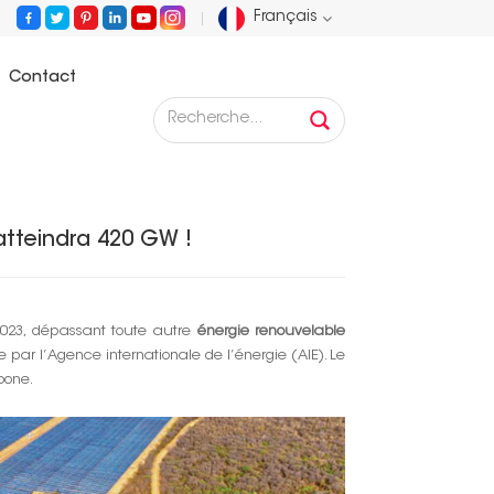
Français
Contact
English
: En 2023, le photovoltaïque mondial atteindra 420 GW !
Français
Deutsch
 atteindra 420 GW !
Русский
Español
023, dépassant toute autre
énergie renouvelable
 par l’Agence internationale de l’énergie (AIE). Le
Português
bone.
عربي
日语