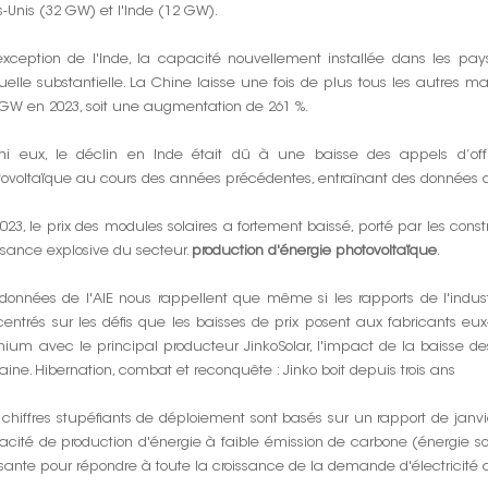
s-Unis (32 GW) et l'Inde (12 GW).
'exception de l'Inde, la capacité nouvellement installée dans les p
elle substantielle. La Chine laisse une fois de plus tous les autres m
GW en 2023, soit une augmentation de 261 %.
mi eux, le déclin en Inde était dû à une baisse des appels d’of
ovoltaïque au cours des années précédentes, entraînant des données d
023, le prix des modules solaires a fortement baissé, porté par les const
ssance explosive du secteur.
production d'énergie photovoltaïque
.
données de l'AIE nous rappellent que même si les rapports de l'indust
entrés sur les défis que les baisses de prix posent aux fabricants 
ium avec le principal producteur JinkoSolar, l'impact de la baisse des 
ine. Hibernation, combat et reconquête : Jinko boit depuis trois ans
chiffres stupéfiants de déploiement sont basés sur un rapport de janvie
cité de production d'énergie à faible émission de carbone (énergie solai
isante pour répondre à toute la croissance de la demande d'électricité 