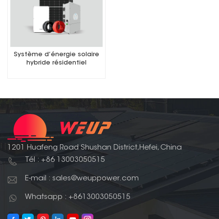
Système d’énergie solaire
hybride résidentiel
1201 Huafeng Road Shushan District,Hefei, China
Tél : +86 13003050515
E-mail : sales@weuppower.com
Whatsapp : +8613003050515