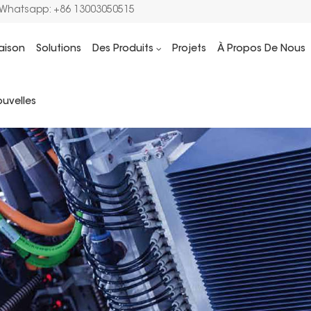
/Whatsapp: +86 13003050515
aison
Solutions
Des Produits
Projets
À Propos De Nous
uvelles