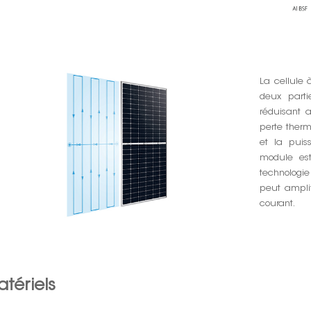
La cellule 
deux parti
réduisant a
perte therm
et la puis
module est
technologi
peut amplif
courant.
tériels