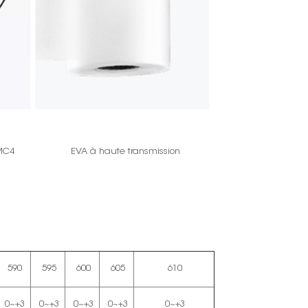
 MC4
EVA à haute transmission
590
595
600
605
610
0~+3
0~+3
0~+3
0~+3
0~+3