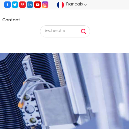
Français
Contact
English
Français
Deutsch
Русский
Español
Português
عربي
日语