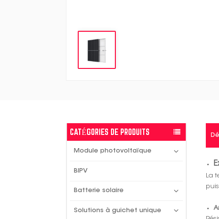
CATÉGORIES DE PRODUITS
Dé
Module photovoltaïque
E
BIPV
La t
pui
Batterie solaire
A
Solutions à guichet unique
Rési