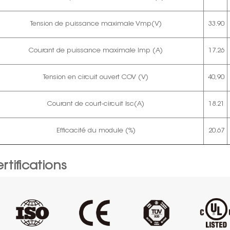
Tension de puissance maximale Vmp(V)
33.90
Courant de puissance maximale Imp (A)
17.26
Tension en circuit ouvert COV (V)
40,90
Courant de court-circuit Isc(A)
18.21
Efficacité du module (%)
20.67
rtifications