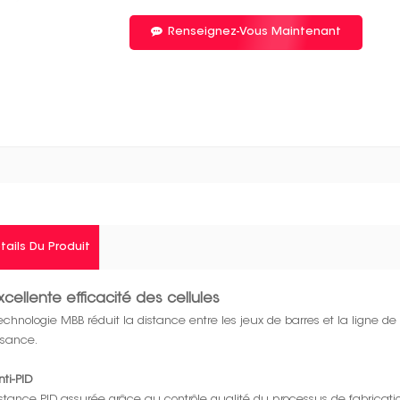
Renseignez-Vous Maintenant
tails Du Produit
xcellente efficacité des cellules
echnologie MBB réduit la distance entre les jeux de barres et la ligne de 
ssance.
nti-PID
stance PID assurée grâce au contrôle qualité du processus de fabricatio