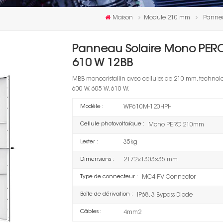
Maison
Module 210 mm
Pannea
Panneau Solaire Mono PER
610 W 12BB
MBB monocristallin avec cellules de 210 mm, techno
600 W, 605 W, 610 W.
Modèle :
WP610M-120HPH
Cellule photovoltaïque :
Mono PERC 210mm
Lester :
35kg
Dimensions :
2172×1303×35 mm
Type de connecteur :
MC4 PV Connector
Boîte de dérivation :
IP68, 3 Bypass Diode
Câbles :
4mm2