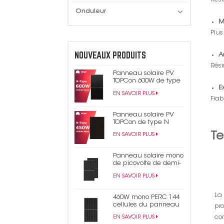
Onduleur
M
Plus
NOUVEAUX PRODUITS
A
Rési
Panneau solaire PV
TOPCon 600W de type
E
N
EN SAVOIR PLUS
Fiab
Panneau solaire PV
TOPCon de type N
450W 440W tout noir
Te
EN SAVOIR PLUS
Panneau solaire mono
de picovolte de demi-
cellule du rendement
EN SAVOIR PLUS
élevé 550W 9bb Perc
182mm
La
460W mono PERC 144
cellules du panneau
pr
solaire 9BB demi-
con
EN SAVOIR PLUS
panneau