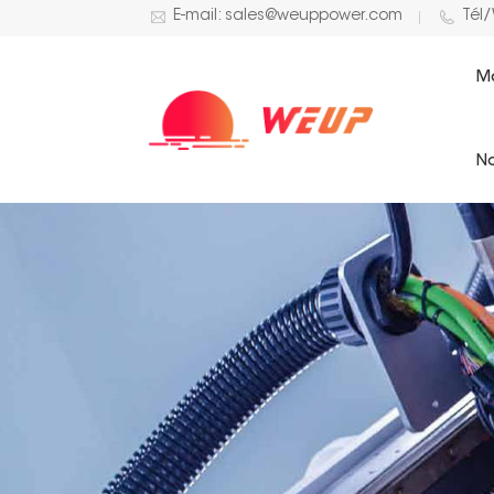
E-mail: sales@weuppower.com
Tél
M
No