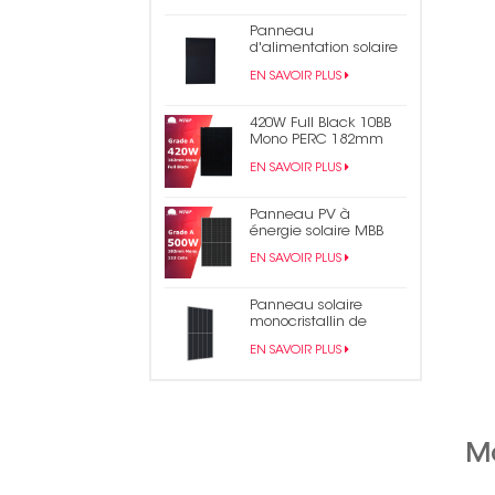
photovoltaïque coupé
Panneau
d'alimentation solaire
en bardeaux noirs
EN SAVOIR PLUS
monocristallins de 430
W
420W Full Black 10BB
Mono PERC 182mm
Panneau solaire PV
EN SAVOIR PLUS
demi-cellule
Panneau PV à
énergie solaire MBB
mono demi-coupe
EN SAVOIR PLUS
500W
Panneau solaire
monocristallin de
module PV en
EN SAVOIR PLUS
bardeaux PERC 490W
Ma