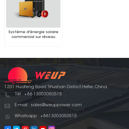
Système d'énergie solaire
commercial sur réseau
1201 Huafeng Road Shushan District,Hefei, China
Tél : +86 13003050515
E-mail : sales@weuppower.com
Whatsapp : +8613003050515