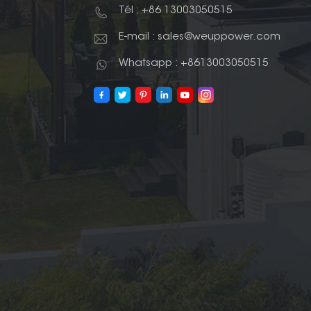
Tél : +86 13003050515
E-mail : sales@weuppower.com
Whatsapp : +8613003050515