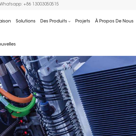
/Whatsapp: +86 13003050515
aison
Solutions
Des Produits
Projets
À Propos De Nous
uvelles