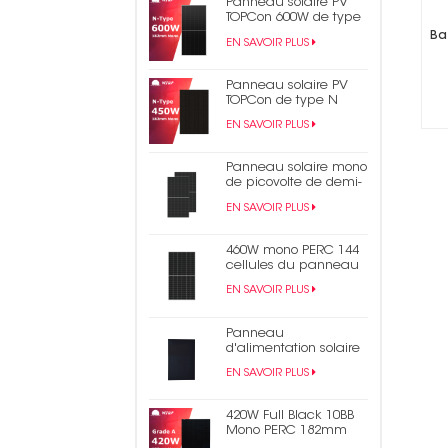
Panneau solaire PV
TOPCon 600W de type
N
Ba
EN SAVOIR PLUS
Panneau solaire PV
TOPCon de type N
450W 440W tout noir
EN SAVOIR PLUS
Panneau solaire mono
de picovolte de demi-
cellule du rendement
EN SAVOIR PLUS
élevé 550W 9bb Perc
182mm
460W mono PERC 144
cellules du panneau
solaire 9BB demi-
EN SAVOIR PLUS
panneau
photovoltaïque coupé
Panneau
d'alimentation solaire
en bardeaux noirs
EN SAVOIR PLUS
monocristallins de 430
W
420W Full Black 10BB
Mono PERC 182mm
Panneau solaire PV