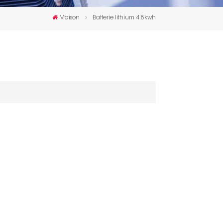
한국인
Maison
Batterie lithium 4.8kwh
Polski