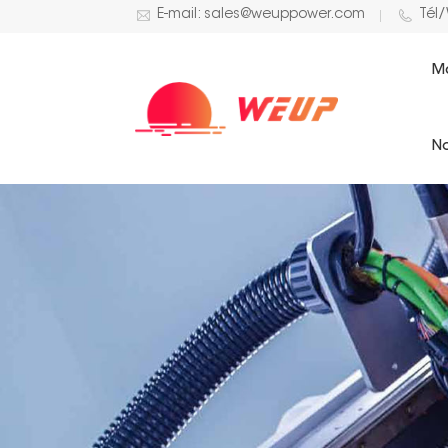
E-mail: sales@weuppower.com
Tél
M
No