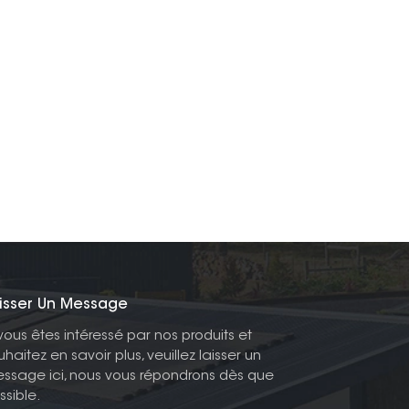
isser Un Message
 vous êtes intéressé par nos produits et
uhaitez en savoir plus, veuillez laisser un
ssage ici, nous vous répondrons dès que
ssible.