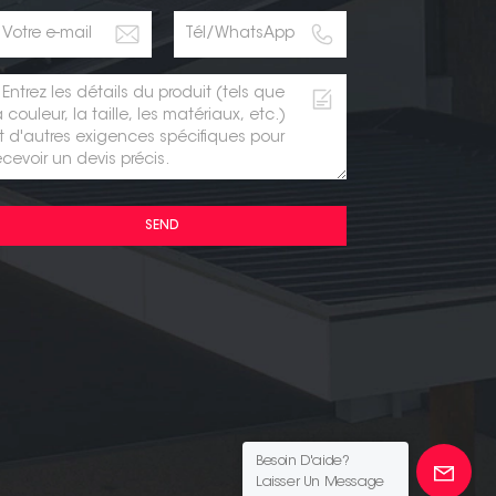
SEND
Besoin D'aide?
Laisser Un Message