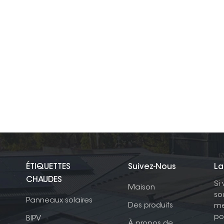
ÉTIQUETTES
Suivez-Nous
La
CHAUDES
Si
Maison
so
Panneaux solaires
Des produits
me
po
BIPV
À propos de