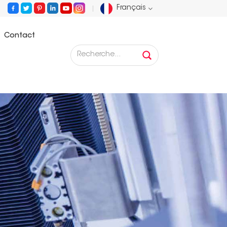
Français
Contact
English
Français
Deutsch
Русский
Español
Português
عربي
日语