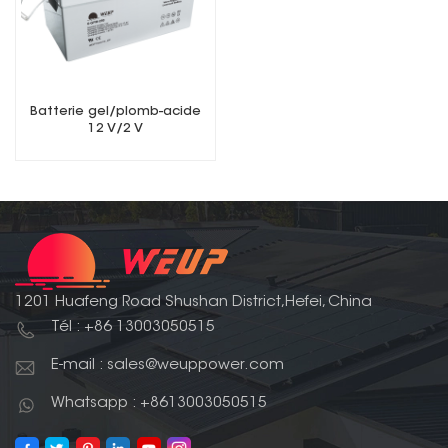
Batterie gel/plomb-acide
12 V/2 V
1201 Huafeng Road Shushan District,Hefei, China
Tél : +86 13003050515
E-mail : sales@weuppower.com
Whatsapp : +8613003050515