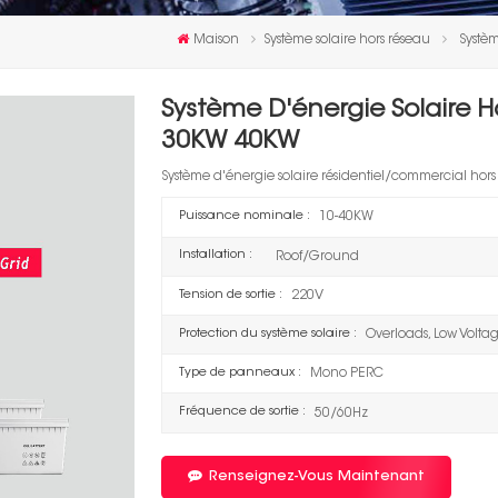
Maison
Système solaire hors réseau
Systè
Système D'énergie Solaire
30KW 40KW
Système d'énergie solaire résidentiel/commercial hors
Puissance nominale :
10-40KW
Installation :
Roof/Ground
Tension de sortie :
220V
Protection du système solaire :
Overloads, Low Volta
Type de panneaux :
Mono PERC
Fréquence de sortie :
50/60Hz
Renseignez-Vous Maintenant