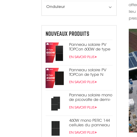
atte
Onduleur
lie
pres
NOUVEAUX PRODUITS
Panneau solaire PV
TOPCon 600W de type
N
EN SAVOIR PLUS
Panneau solaire PV
TOPCon de type N
450W 440W tout noir
EN SAVOIR PLUS
Panneau solaire mono
de picovolte de demi-
cellule du rendement
EN SAVOIR PLUS
élevé 550W 9bb Perc
182mm
460W mono PERC 144
cellules du panneau
solaire 9BB demi-
EN SAVOIR PLUS
panneau