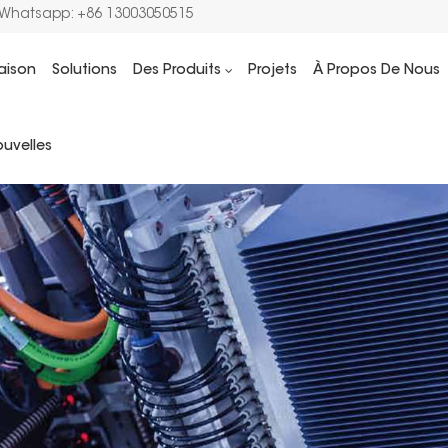
/Whatsapp: +86 13003050515
aison
Solutions
Des Produits
Projets
À Propos De Nous
uvelles