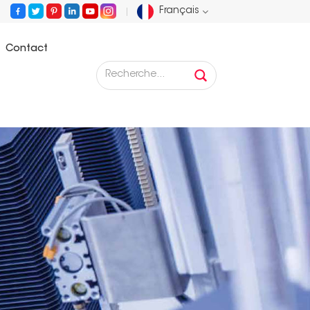
Français
Contact
English
Français
Deutsch
Русский
Español
Português
عربي
日语