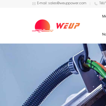
E-mail: sales@weuppower.com
Tél
M
No