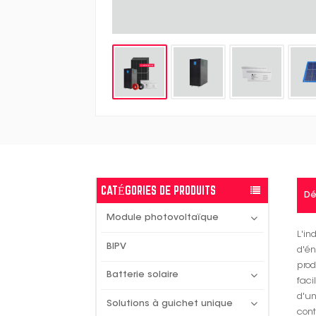
CATÉGORIES DE PRODUITS
Dé
Module photovoltaïque
L'i
BIPV
d'én
prod
Batterie solaire
faci
d'un
Solutions à guichet unique
con