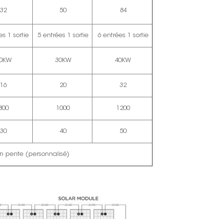
32
50
84
es 1 sortie
5 entrées 1 sortie
6 entrées 1 sortie
0KW
30KW
40KW
16
20
32
800
1000
1200
30
40
50
en pente (personnalisé)