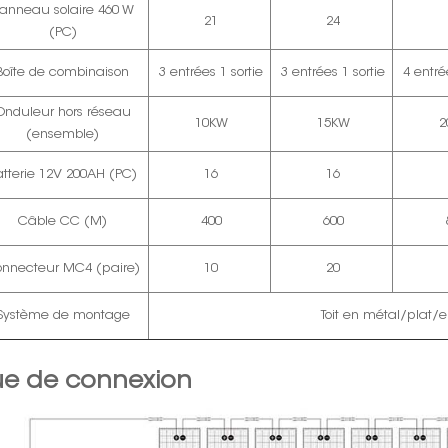
anneau solaire 460 W
21
24
(PC)
Boîte de combinaison
3 entrées 1 sortie
3 entrées 1 sortie
4 entré
Onduleur hors réseau
10KW
15KW
2
(ensemble)
atterie 12V 200AH (PC)
16
16
Câble CC (M)
400
600
nnecteur MC4 (paire)
10
20
Système de montage
Toit en métal/plat/
ue de connexion