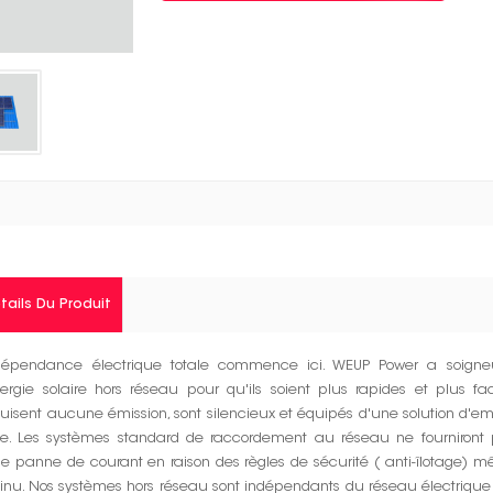
tails Du Produit
ndépendance électrique totale commence ici. WEUP Power a soign
ergie solaire hors réseau pour qu'ils soient plus rapides et plus faci
uisent aucune émission, sont silencieux et équipés d'une solution d'em
le. Les systèmes standard de raccordement au réseau ne fourniront p
e panne de courant en raison des règles de sécurité ( anti-îlotage) m
tinu. Nos systèmes hors réseau sont indépendants du réseau électriqu