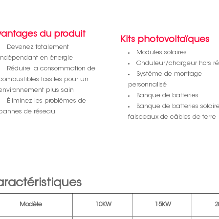
vantages du produit
Kits photovoltaïques
Devenez totalement
Modules solaires
indépendant en énergie
Onduleur/chargeur hors r
Réduire la consommation de
Système de montage
combustibles fossiles pour un
personnalisé
environnement plus sain
Banque de batteries
Éliminez les problèmes de
Banque de batteries solaire
pannes de réseau
faisceaux de câbles de terre
ractéristiques
Modèle
10KW
15KW
2