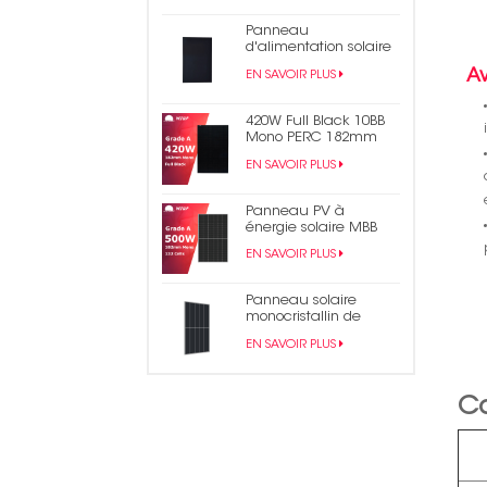
photovoltaïque coupé
Panneau
d'alimentation solaire
en bardeaux noirs
A
EN SAVOIR PLUS
monocristallins de 430
W
420W Full Black 10BB
Mono PERC 182mm
Panneau solaire PV
EN SAVOIR PLUS
demi-cellule
Panneau PV à
énergie solaire MBB
mono demi-coupe
EN SAVOIR PLUS
500W
Panneau solaire
monocristallin de
module PV en
EN SAVOIR PLUS
bardeaux PERC 490W
Ca