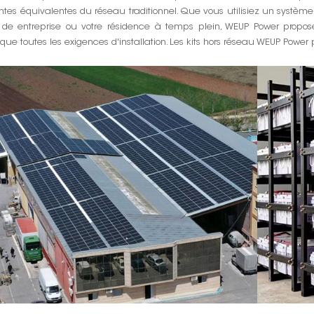
ntes équivalentes du réseau traditionnel. Que vous utilisiez un système 
u de entreprise ou votre résidence à temps plein, WEUP Power propo
que toutes les exigences d'installation. Les kits hors réseau WEUP Power 